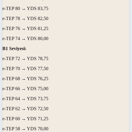
e-TEP 80 → YDS 83,75
e-TEP 78 → YDS 82,50
e-TEP 76 → YDS 81,25
e-TEP 74 → YDS 80,00
B1 Seviyesi:
e-TEP 72 → YDS 78,75
e-TEP 70 → YDS 77,50
e-TEP 68 → YDS 76,25
e-TEP 66 → YDS 75,00
e-TEP 64 → YDS 73,75
e-TEP 62 → YDS 72,50
e-TEP 60 → YDS 71,25
e-TEP 58 → YDS 70,00