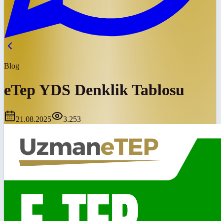
Blog
eTep YDS Denklik Tablosu
21.08.2025
3.253