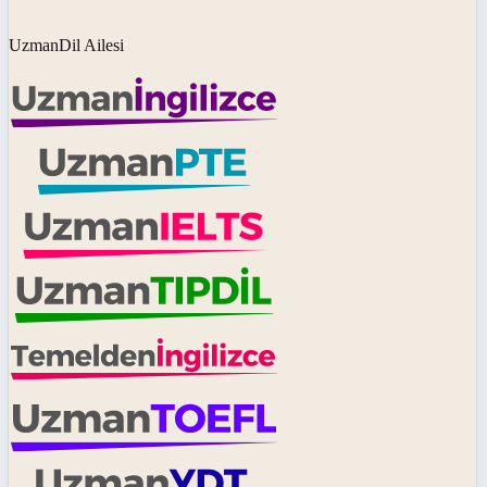
UzmanDil Ailesi