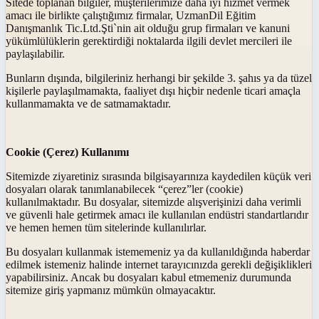
Sitede toplanan bilgiler, müşterilerimize daha iyi hizmet vermek
amacı ile birlikte çalıştığımız firmalar, UzmanDil Eğitim
Danışmanlık Tic.Ltd.Şti`nin ait olduğu grup firmaları ve kanuni
yükümlülüklerin gerektirdiği noktalarda ilgili devlet mercileri ile
paylaşılabilir.
Bunların dışında, bilgileriniz herhangi bir şekilde 3. şahıs ya da tüzel
kişilerle paylaşılmamakta, faaliyet dışı hiçbir nedenle ticari amaçla
kullanmamakta ve de satmamaktadır.
Cookie (Çerez) Kullanımı
Sitemizde ziyaretiniz sırasında bilgisayarınıza kaydedilen küçük veri
dosyaları olarak tanımlanabilecek “çerez”ler (cookie)
kullanılmaktadır. Bu dosyalar, sitemizde alışverişinizi daha verimli
ve güvenli hale getirmek amacı ile kullanılan endüstri standartlarıdır
ve hemen hemen tüm sitelerinde kullanılırlar.
Bu dosyaları kullanmak istememeniz ya da kullanıldığında haberdar
edilmek istemeniz halinde internet tarayıcınızda gerekli değişiklikleri
yapabilirsiniz. Ancak bu dosyaları kabul etmemeniz durumunda
sitemize giriş yapmanız mümkün olmayacaktır.