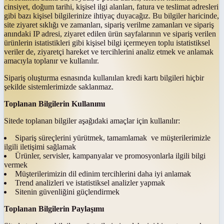
cinsiyet, doğum tarihi, kişisel ilgi alanları, fatura ve teslimat adresleri
gibi bazı kişisel bilgilerinize ihtiyaç duyacağız. Bu bilgiler haricinde,
site ziyaret sıklığı ve zamanları, sipariş verilme zamanları ve sipariş
anındaki IP adresi, ziyaret edilen ürün sayfalarının ve sipariş verilen
ürünlerin istatistikleri gibi kişisel bilgi içermeyen toplu istatistiksel
veriler de, ziyaretçi hareket ve tercihlerini analiz etmek ve anlamak
amacıyla toplanır ve kullanılır.
Sipariş oluşturma esnasında kullanılan kredi kartı bilgileri hiçbir
şekilde sistemlerimizde saklanmaz.
Toplanan Bilgilerin Kullanımı
Sitede toplanan bilgiler aşağıdaki amaçlar için kullanılır:
Sipariş süreçlerini yürütmek, tamamlamak ve müşterilerimizle
ilgili iletişimi sağlamak
Ürünler, servisler, kampanyalar ve promosyonlarla ilgili bilgi
vermek
Müşterilerimizin dil edinim tercihlerini daha iyi anlamak
Trend analizleri ve istatistiksel analizler yapmak
Sitenin güvenliğini güçlendirmek
Toplanan Bilgilerin Paylaşımı