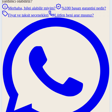
yardımcı olabiliriz?
Merhaba, bilgi alabilir miyim?
%100 başarı garantisi nedir?
Fiyat ve taksit seçenekleri
Lütfen beni arar mısınız?