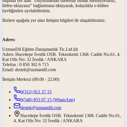
başında yer alan “Duyurulardan haberdar olmak istemiyorsanız,
lütfen tıklayınız” bağlantısına tıklayarak, kolaylıkla e-bülten
üyeliğinden ayrılabilirsiniz.
Bizlere aşağıda yer alan iletişim bilgileri ile ulaşabilirsiniz:
Adres:
UzmanDil Eğitim Danışmanlık Tic.Ltd.Şti
Adres: Hacettepe İvedik OSB. Teknokenti 1368. Cadde No.61, 4.
Kat Ofis No: 32 İvedik / ANKARA
Telefon : 0 850 302 6 715
Email:
destek@uzmandil.com
İletişim Merkezi (09.00 - 22.00)
0(312) 911 37 15
0(546) 855 07 15
(WhatsApp)
destek@uzmandil.com
Hacettepe İvedik OSB. Teknokenti 1368. Cadde No.61,
4. Kat Ofis No: 32 İvedik / ANKARA