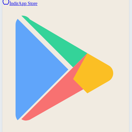
İndir
App Store