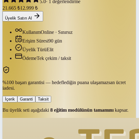
5.0
·
1
değerlendirme
21.665
₺
12.999
₺
Üyelik Satın Al
Kullanım
Online · Sınırsız
Erişim Süresi
90
gün
Üyelik Türü
Elit
Ödeme
Tek çekim / taksit
%100 başarı garantisi — hedeflediğin puana ulaşamazsan ücret
iadesi.
İçerik
Garanti
Taksit
Bu üyelik seti aşağıdaki
8
eğitim modülünün tamamını
kapsar.