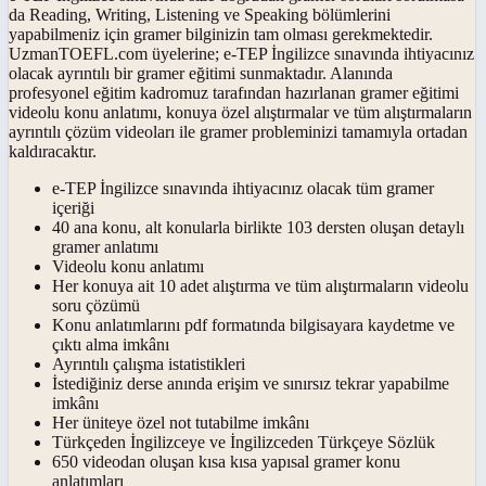
da Reading, Writing, Listening ve Speaking bölümlerini
yapabilmeniz için gramer bilginizin tam olması gerekmektedir.
UzmanTOEFL.com üyelerine; e-TEP İngilizce sınavında ihtiyacınız
olacak ayrıntılı bir gramer eğitimi sunmaktadır. Alanında
profesyonel eğitim kadromuz tarafından hazırlanan gramer eğitimi
videolu konu anlatımı, konuya özel alıştırmalar ve tüm alıştırmaların
ayrıntılı çözüm videoları ile gramer probleminizi tamamıyla ortadan
kaldıracaktır.
e-TEP İngilizce sınavında ihtiyacınız olacak tüm gramer
içeriği
40 ana konu, alt konularla birlikte 103 dersten oluşan detaylı
gramer anlatımı
Videolu konu anlatımı
Her konuya ait 10 adet alıştırma ve tüm alıştırmaların videolu
soru çözümü
Konu anlatımlarını pdf formatında bilgisayara kaydetme ve
çıktı alma imkânı
Ayrıntılı çalışma istatistikleri
İstediğiniz derse anında erişim ve sınırsız tekrar yapabilme
imkânı
Her üniteye özel not tutabilme imkânı
Türkçeden İngilizceye ve İngilizceden Türkçeye Sözlük
650 videodan oluşan kısa kısa yapısal gramer konu
anlatımları