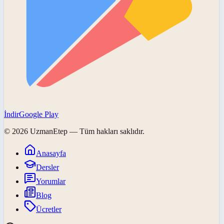
İndir
Google Play
©
2026
UzmanEtep
— Tüm hakları saklıdır.
Anasayfa
Dersler
Yorumlar
Blog
Ücretler