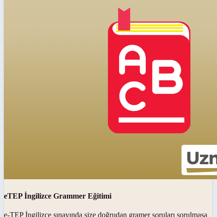
eTEP İngilizce Grammer Eğitimi
e-TEP İngilizce sınavında size doğrudan gramer soruları sorulmasa