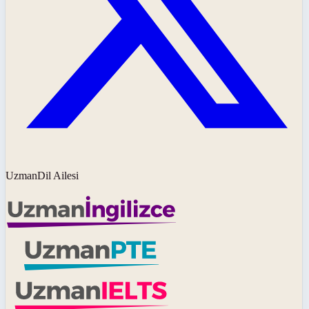
UzmanDil Ailesi