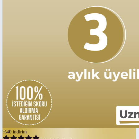
%
40
indirim