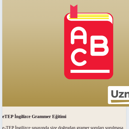
eTEP İngilizce Grammer Eğitimi
e-TEP İngilizce sınavında size doğrudan gramer soruları sorulmasa