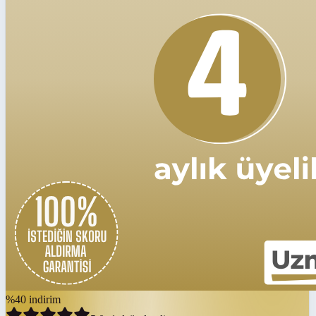
%
40
indirim