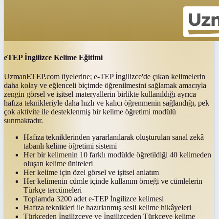
eTEP İngilizce Kelime Eğitimi
UzmanETEP.com üyelerine; e-TEP İngilizce'de çıkan kelimelerin
daha kolay ve eğlenceli biçimde öğrenilmesini sağlamak amacıyla
zengin görsel ve işitsel materyallerin birlikte kullanıldığı ayrıca
hafıza teknikleriyle daha hızlı ve kalıcı öğrenmenin sağlandığı, pek
çok aktivite ile desteklenmiş bir kelime öğretimi modülü
sunmaktadır.
Hafıza tekniklerinden yararlanılarak oluşturulan sanal zekâ
tabanlı kelime öğretimi sistemi
Her bir kelimenin 10 farklı modülde öğretildiği 40 kelimeden
oluşan kelime üniteleri
Her kelime için özel görsel ve işitsel anlatım
Her kelimenin cümle içinde kullanım örneği ve cümlelerin
Türkçe tercümeleri
Toplamda 3200 adet e-TEP İngilizce kelimesi
Hafıza teknikleri ile hazırlanmış sesli kelime hikâyeleri
Türkçeden İngilizceye ve İngilizceden Türkçeye kelime