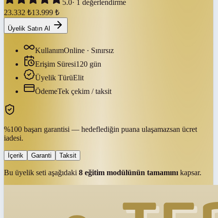
5.0
·
1
değerlendirme
23.332
₺
13.999
₺
Üyelik Satın Al
Kullanım
Online · Sınırsız
Erişim Süresi
120
gün
Üyelik Türü
Elit
Ödeme
Tek çekim / taksit
%100 başarı garantisi — hedeflediğin puana ulaşamazsan ücret
iadesi.
İçerik
Garanti
Taksit
Bu üyelik seti aşağıdaki
8
eğitim modülünün tamamını
kapsar.