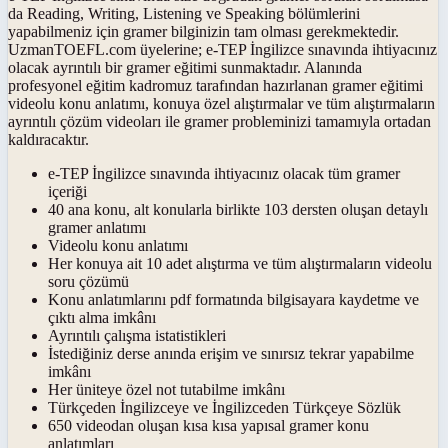
da Reading, Writing, Listening ve Speaking bölümlerini
yapabilmeniz için gramer bilginizin tam olması gerekmektedir.
UzmanTOEFL.com üyelerine; e-TEP İngilizce sınavında ihtiyacınız
olacak ayrıntılı bir gramer eğitimi sunmaktadır. Alanında
profesyonel eğitim kadromuz tarafından hazırlanan gramer eğitimi
videolu konu anlatımı, konuya özel alıştırmalar ve tüm alıştırmaların
ayrıntılı çözüm videoları ile gramer probleminizi tamamıyla ortadan
kaldıracaktır.
e-TEP İngilizce sınavında ihtiyacınız olacak tüm gramer
içeriği
40 ana konu, alt konularla birlikte 103 dersten oluşan detaylı
gramer anlatımı
Videolu konu anlatımı
Her konuya ait 10 adet alıştırma ve tüm alıştırmaların videolu
soru çözümü
Konu anlatımlarını pdf formatında bilgisayara kaydetme ve
çıktı alma imkânı
Ayrıntılı çalışma istatistikleri
İstediğiniz derse anında erişim ve sınırsız tekrar yapabilme
imkânı
Her üniteye özel not tutabilme imkânı
Türkçeden İngilizceye ve İngilizceden Türkçeye Sözlük
650 videodan oluşan kısa kısa yapısal gramer konu
anlatımları