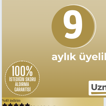
%
40
indirim