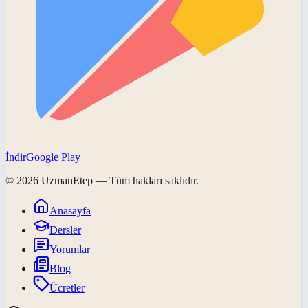
İndir
Google Play
©
2026
UzmanEtep
— Tüm hakları saklıdır.
Anasayfa
Dersler
Yorumlar
Blog
Ücretler