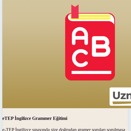
eTEP İngilizce Grammer Eğitimi
e-TEP İngilizce sınavında size doğrudan gramer soruları sorulmasa