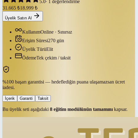
5.0
·
1
değerlendirme
31.665
₺
18.999
₺
Üyelik Satın Al
Kullanım
Online · Sınırsız
Erişim Süresi
270
gün
Üyelik Türü
Elit
Ödeme
Tek çekim / taksit
%100 başarı garantisi — hedeflediğin puana ulaşamazsan ücret
iadesi.
İçerik
Garanti
Taksit
Bu üyelik seti aşağıdaki
8
eğitim modülünün tamamını
kapsar.