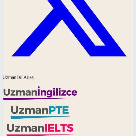
UzmanDil Ailesi