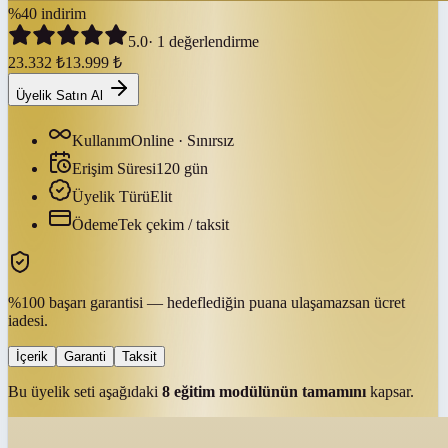
%
40
indirim
5.0
·
1
değerlendirme
23.332
₺
13.999
₺
Üyelik Satın Al
Kullanım
Online · Sınırsız
Erişim Süresi
120
gün
Üyelik Türü
Elit
Ödeme
Tek çekim / taksit
%100 başarı garantisi — hedeflediğin puana ulaşamazsan ücret
iadesi.
İçerik
Garanti
Taksit
Bu üyelik seti aşağıdaki
8
eğitim modülünün tamamını
kapsar.