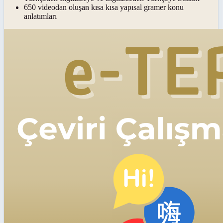
650 videodan oluşan kısa kısa yapısal gramer konu
anlatımları