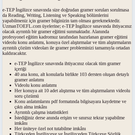
e-TEP İngilizce sınavında size doğrudan gramer soruları sorulmasa
da Reading, Writing, Listening ve Speaking bölümlerini
yapabilmeniz için gramer bilginizin tam olması gerekmektedir.
UzmanTOEFL.com üyelerine; e-TEP İngilizce sınavında ihtiyacınız
olacak ayrıntılı bir gramer eğitimi sunmaktadır. Alanında
profesyonel eğitim kadromuz tarafından hazırlanan gramer eğitimi
videolu konu anlatımı, konuya özel alıştırmalar ve tüm alıştırmaların
ayrıntılı çözüm videoları ile gramer probleminizi tamamıyla ortadan
kaldıracaktır.
e-TEP İngilizce sınavında ihtiyacınız olacak tüm gramer
içeriği
40 ana konu, alt konularla birlikte 103 dersten oluşan detaylı
gramer anlatımı
Videolu konu anlatımı
Her konuya ait 10 adet alıştırma ve tüm alıştırmaların videolu
soru çözümü
Konu anlatımlarını pdf formatında bilgisayara kaydetme ve
çıktı alma imkânı
Ayrıntılı çalışma istatistikleri
İstediğiniz derse anında erişim ve sınırsız tekrar yapabilme
imkânı
Her üniteye özel not tutabilme imkânı
Türkçeden İngilizceye ve İngilizceden Türkçeye Sözlük